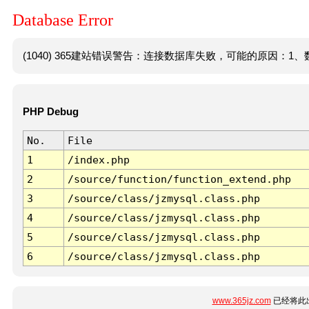
Database Error
(1040) 365建站错误警告：连接数据库失败，可能的原因：1、数
PHP Debug
No.
File
1
/index.php
2
/source/function/function_extend.php
3
/source/class/jzmysql.class.php
4
/source/class/jzmysql.class.php
5
/source/class/jzmysql.class.php
6
/source/class/jzmysql.class.php
www.365jz.com
已经将此