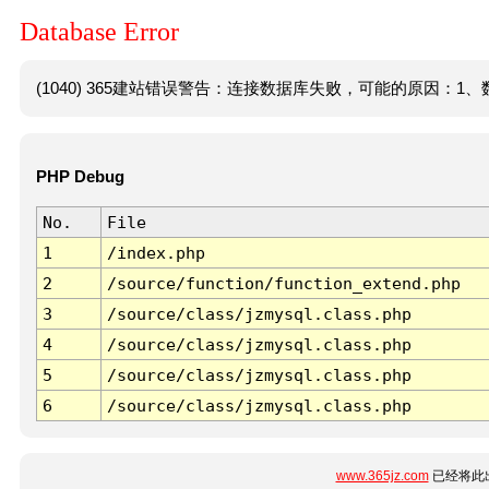
Database Error
(1040) 365建站错误警告：连接数据库失败，可能的原因：1、数
PHP Debug
No.
File
1
/index.php
2
/source/function/function_extend.php
3
/source/class/jzmysql.class.php
4
/source/class/jzmysql.class.php
5
/source/class/jzmysql.class.php
6
/source/class/jzmysql.class.php
www.365jz.com
已经将此