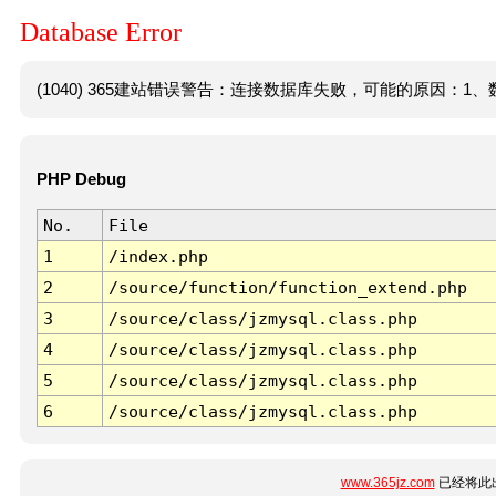
Database Error
(1040) 365建站错误警告：连接数据库失败，可能的原因：1、数
PHP Debug
No.
File
1
/index.php
2
/source/function/function_extend.php
3
/source/class/jzmysql.class.php
4
/source/class/jzmysql.class.php
5
/source/class/jzmysql.class.php
6
/source/class/jzmysql.class.php
www.365jz.com
已经将此