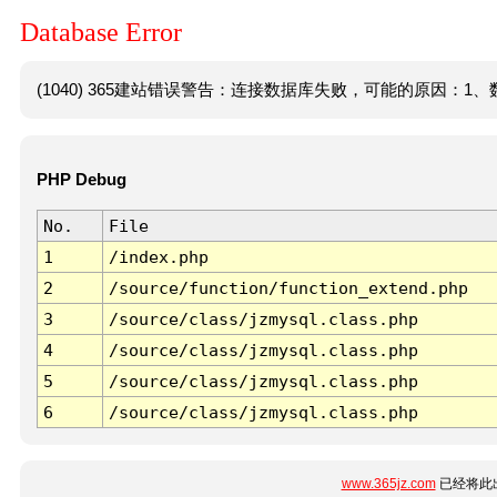
Database Error
(1040) 365建站错误警告：连接数据库失败，可能的原因：1、数
PHP Debug
No.
File
1
/index.php
2
/source/function/function_extend.php
3
/source/class/jzmysql.class.php
4
/source/class/jzmysql.class.php
5
/source/class/jzmysql.class.php
6
/source/class/jzmysql.class.php
www.365jz.com
已经将此