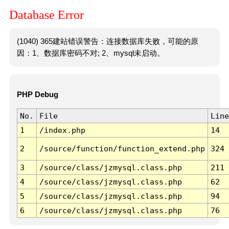
Database Error
(1040) 365建站错误警告：连接数据库失败，可能的原
因：1、数据库密码不对; 2、mysql未启动。
PHP Debug
No.
File
Line
1
/index.php
14
2
/source/function/function_extend.php
324
3
/source/class/jzmysql.class.php
211
4
/source/class/jzmysql.class.php
62
5
/source/class/jzmysql.class.php
94
6
/source/class/jzmysql.class.php
76