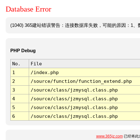
Database Error
(1040) 365建站错误警告：连接数据库失败，可能的原因：1、数
PHP Debug
No.
File
1
/index.php
2
/source/function/function_extend.php
3
/source/class/jzmysql.class.php
4
/source/class/jzmysql.class.php
5
/source/class/jzmysql.class.php
6
/source/class/jzmysql.class.php
www.365jz.com
已经将此