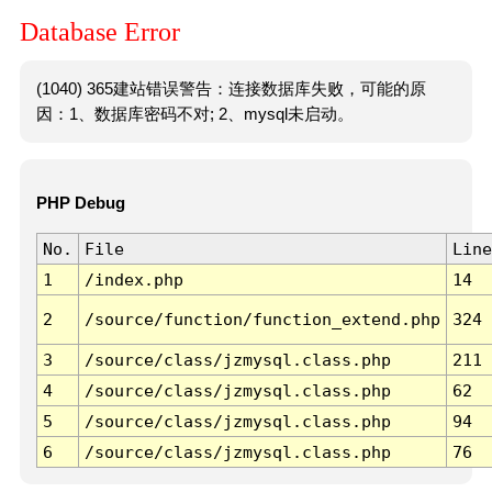
Database Error
(1040) 365建站错误警告：连接数据库失败，可能的原
因：1、数据库密码不对; 2、mysql未启动。
PHP Debug
No.
File
Line
1
/index.php
14
2
/source/function/function_extend.php
324
3
/source/class/jzmysql.class.php
211
4
/source/class/jzmysql.class.php
62
5
/source/class/jzmysql.class.php
94
6
/source/class/jzmysql.class.php
76