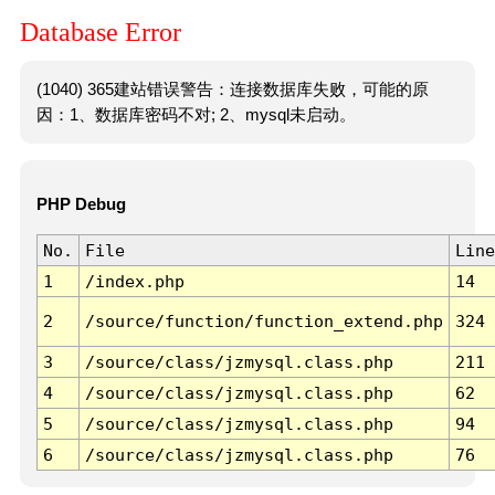
Database Error
(1040) 365建站错误警告：连接数据库失败，可能的原
因：1、数据库密码不对; 2、mysql未启动。
PHP Debug
No.
File
Line
1
/index.php
14
2
/source/function/function_extend.php
324
3
/source/class/jzmysql.class.php
211
4
/source/class/jzmysql.class.php
62
5
/source/class/jzmysql.class.php
94
6
/source/class/jzmysql.class.php
76