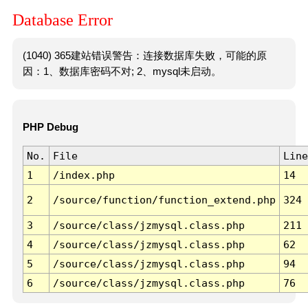
Database Error
(1040) 365建站错误警告：连接数据库失败，可能的原
因：1、数据库密码不对; 2、mysql未启动。
PHP Debug
No.
File
Line
1
/index.php
14
2
/source/function/function_extend.php
324
3
/source/class/jzmysql.class.php
211
4
/source/class/jzmysql.class.php
62
5
/source/class/jzmysql.class.php
94
6
/source/class/jzmysql.class.php
76