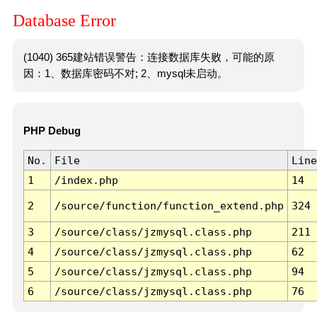
Database Error
(1040) 365建站错误警告：连接数据库失败，可能的原
因：1、数据库密码不对; 2、mysql未启动。
PHP Debug
No.
File
Line
1
/index.php
14
2
/source/function/function_extend.php
324
3
/source/class/jzmysql.class.php
211
4
/source/class/jzmysql.class.php
62
5
/source/class/jzmysql.class.php
94
6
/source/class/jzmysql.class.php
76