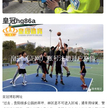
皇冠hg86a
皇冠博彩网址
“过去，贵阳很多公园的草坪、林区是不可进入区域，通常用绿篱、警