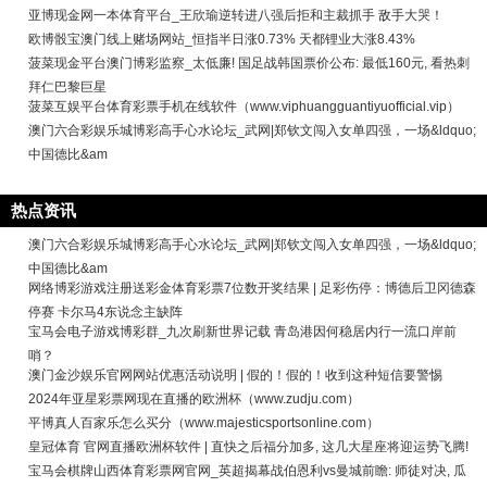
亚博现金网一本体育平台_王欣瑜逆转进八强后拒和主裁抓手 敌手大哭！
欧博骰宝澳门线上赌场网站_恒指半日涨0.73% 天都锂业大涨8.43%
菠菜现金平台澳门博彩监察_太低廉! 国足战韩国票价公布: 最低160元, 看热刺
拜仁巴黎巨星
菠菜互娱平台体育彩票手机在线软件（www.viphuangguantiyuofficial.vip）
澳门六合彩娱乐城博彩高手心水论坛_武网|郑钦文闯入女单四强，一场&ldquo;
中国德比&am
热点资讯
澳门六合彩娱乐城博彩高手心水论坛_武网|郑钦文闯入女单四强，一场&ldquo;
中国德比&am
网络博彩游戏注册送彩金体育彩票7位数开奖结果 | 足彩伤停：博德后卫冈德森
停赛 卡尔马4东说念主缺阵
宝马会电子游戏博彩群_九次刷新世界记载 青岛港因何稳居内行一流口岸前
哨？
澳门金沙娱乐官网网站优惠活动说明 | 假的！假的！收到这种短信要警惕
2024年亚星彩票网现在直播的欧洲杯（www.zudju.com）
平博真人百家乐怎么买分（www.majesticsportsonline.com）
皇冠体育 官网直播欧洲杯软件 | 直快之后福分加多, 这几大星座将迎运势飞腾!
宝马会棋牌山西体育彩票网官网_英超揭幕战伯恩利vs曼城前瞻: 师徒对决, 瓜