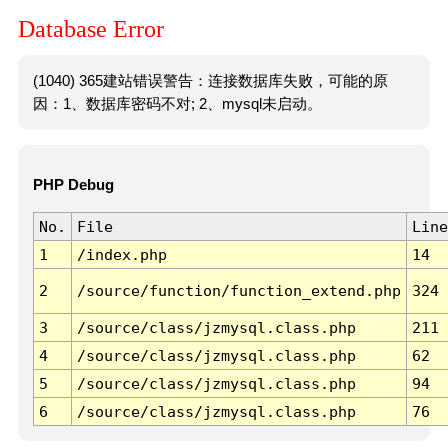
Database Error
(1040) 365建站错误警告：连接数据库失败，可能的原
因：1、数据库密码不对; 2、mysql未启动。
PHP Debug
No.
File
Line
1
/index.php
14
2
/source/function/function_extend.php
324
3
/source/class/jzmysql.class.php
211
4
/source/class/jzmysql.class.php
62
5
/source/class/jzmysql.class.php
94
6
/source/class/jzmysql.class.php
76