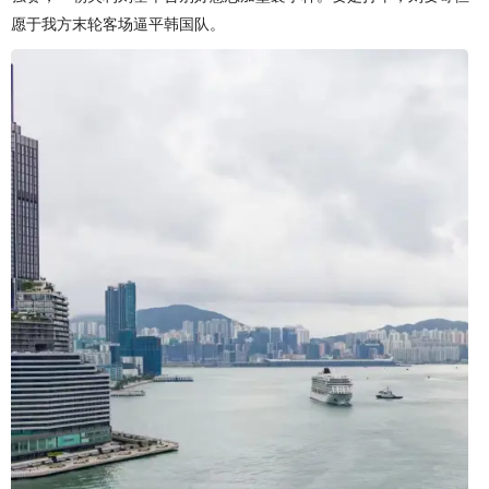
愿于我方末轮客场逼平韩国队。