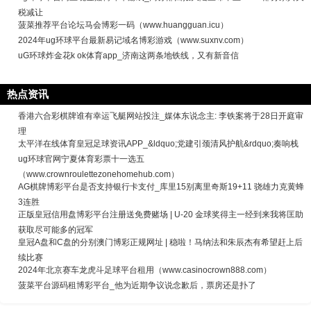
税减让
菠菜推荐平台论坛马会博彩一码（www.huangguan.icu）
2024年ug环球平台最新易记域名博彩游戏（www.suxnv.com）
uG环球炸金花k ok体育app_济南这两条地铁线，又有新音信
热点资讯
香港六合彩棋牌谁有幸运飞艇网站投注_媒体东说念主: 李铁案将于28日开庭审
理
太平洋在线体育皇冠足球资讯APP_&ldquo;党建引颈清风护航&rdquo;奏响栈
ug环球官网宁夏体育彩票十一选五
（www.crownroulettezonehomehub.com）
AG棋牌博彩平台是否支持银行卡支付_库里15别离里奇斯19+11 骁雄力克黄蜂
3连胜
正版皇冠信用盘博彩平台注册送免费赌场 | U-20 金球奖得主一经到来我将匡助
获取尽可能多的冠军
皇冠A盘和C盘的分别澳门博彩正规网址 | 稳啦！马纳法和朱辰杰有希望赶上后
续比赛
2024年北京赛车龙虎斗足球平台租用（www.casinocrown888.com）
菠菜平台源码租博彩平台_他为近期争议说念歉后，票房还是扑了