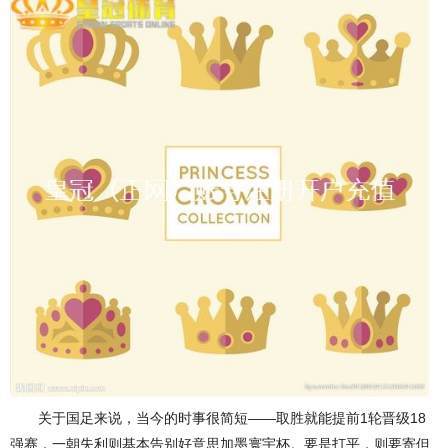
关于国足来说，当今的时事很简短——取胜就能提前1轮晋级18
强赛，一朝失利则基本告别好意思加墨寰宇杯。要是打平，则要寄但