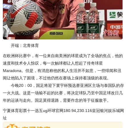
开端：北青体育
在欧洲杯比赛中，有一位来自南美洲的球星成为了全场的焦点，他的
速度和技术令人惊叹，每一次触球都让人想起了传奇球星
Maradona。但是，有消息称他的私人生活并不如意，一些绯闻和丑
闻让他陷入了困境，不过他仍然在赛场上保持着顶级的表现。
今晚20：00，国足将迎下寰宇杯预选赛亚洲区主场与泰国队的存
一火大战。这是一场输不起的比赛，将决定球队乃至中国足球改日几
年的运谈与走向。国足莫得退路，需要作念的等于征服敌手。
宁夏体育彩票十一选五ug环球官网180.94,230.116皇冠银河娱乐城网
址