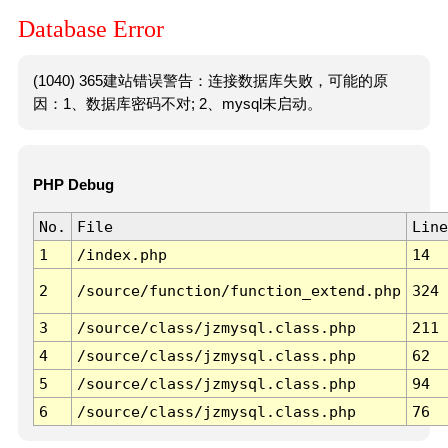
Database Error
(1040) 365建站错误警告：连接数据库失败，可能的原
因：1、数据库密码不对; 2、mysql未启动。
PHP Debug
No.
File
Line
1
/index.php
14
2
/source/function/function_extend.php
324
3
/source/class/jzmysql.class.php
211
4
/source/class/jzmysql.class.php
62
5
/source/class/jzmysql.class.php
94
6
/source/class/jzmysql.class.php
76