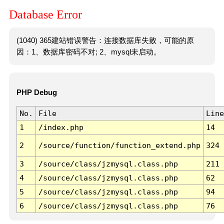
Database Error
(1040) 365建站错误警告：连接数据库失败，可能的原
因：1、数据库密码不对; 2、mysql未启动。
PHP Debug
No.
File
Line
1
/index.php
14
2
/source/function/function_extend.php
324
3
/source/class/jzmysql.class.php
211
4
/source/class/jzmysql.class.php
62
5
/source/class/jzmysql.class.php
94
6
/source/class/jzmysql.class.php
76