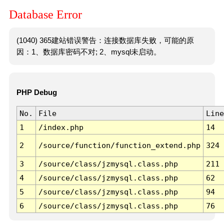
Database Error
(1040) 365建站错误警告：连接数据库失败，可能的原
因：1、数据库密码不对; 2、mysql未启动。
PHP Debug
No.
File
Line
1
/index.php
14
2
/source/function/function_extend.php
324
3
/source/class/jzmysql.class.php
211
4
/source/class/jzmysql.class.php
62
5
/source/class/jzmysql.class.php
94
6
/source/class/jzmysql.class.php
76