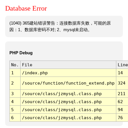
Database Error
(1040) 365建站错误警告：连接数据库失败，可能的原
因：1、数据库密码不对; 2、mysql未启动。
PHP Debug
No.
File
Line
1
/index.php
14
2
/source/function/function_extend.php
324
3
/source/class/jzmysql.class.php
211
4
/source/class/jzmysql.class.php
62
5
/source/class/jzmysql.class.php
94
6
/source/class/jzmysql.class.php
76