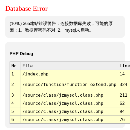
Database Error
(1040) 365建站错误警告：连接数据库失败，可能的原
因：1、数据库密码不对; 2、mysql未启动。
PHP Debug
No.
File
Line
1
/index.php
14
2
/source/function/function_extend.php
324
3
/source/class/jzmysql.class.php
211
4
/source/class/jzmysql.class.php
62
5
/source/class/jzmysql.class.php
94
6
/source/class/jzmysql.class.php
76